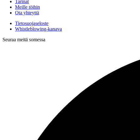
Tarinat
Meille töihin
Ota yhteyttä
Tietosuojaseloste
Whistleblowing-kanava
Seuraa meitä somessa