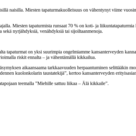
llä naisilla. Miesten tapaturmakuolleisuus on vähentynyt viime vuosina
alla. Miesten tapaturmista runsaat 70 % on koti- ja liikuntatapaturmia 
a sekä nyrjähdyksiä, venähdyksiä tai sijoiltaanmenoja.
lta tapaturmat on yksi suurimpia ongelmiamme kansanterveyden kannalta. 
vioimalla riskit ennalta – ja vähentämällä kikkailua.
ä. Väsymyksen aikaansaama tarkkaavuuden herpaantuminen selittääkin mon
ennen kuolonkolarin taustatekijä”, kertoo kansanterveyden erityisasian
pojaan teemalla ”Miehille sattuu liikaa – Älä kikkaile”.