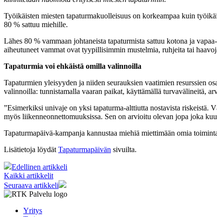
Työikäisten miesten tapaturmakuolleisuus on korkeampaa kuin työikäisi
80 % sattuu miehille.
Lähes 80 % vammaan johtaneista tapaturmista sattuu kotona ja vapaa-aj
aiheutuneet vammat ovat tyypillisimmin mustelmia, ruhjeita tai haavoj
Tapaturmia voi ehkäistä omilla valinnoilla
Tapaturmien yleisyyden ja niiden seurauksien vaatimien resurssien osa
valinnoilla: tunnistamalla vaaran paikat, käyttämällä turvavälineitä, ar
”Esimerkiksi univaje on yksi tapaturma-alttiutta nostavista riskeist
myös liikenneonnettomuuksissa. Sen on arvioitu olevan jopa joka kuud
Tapaturmapäivä-kampanja kannustaa miehiä miettimään omia toimintata
Lisätietoja löydät
Tapaturmapäivän
sivuilta.
Edellinen artikkeli
Kaikki artikkelit
Seuraava artikkeli
Yritys