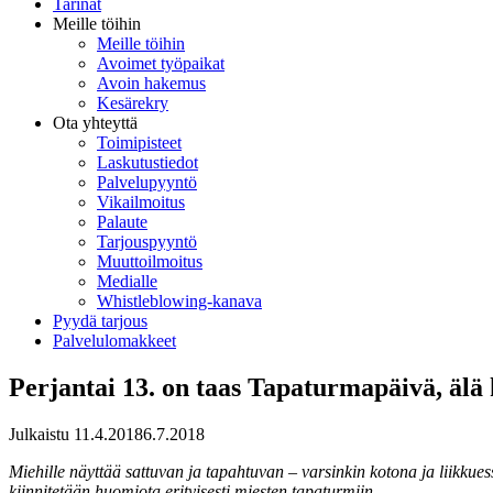
Tarinat
Meille töihin
Meille töihin
Avoimet työpaikat
Avoin hakemus
Kesärekry
Ota yhteyttä
Toimipisteet
Laskutustiedot
Palvelupyyntö
Vikailmoitus
Palaute
Tarjouspyyntö
Muuttoilmoitus
Medialle
Whistleblowing-kanava
Pyydä tarjous
Palvelulomakkeet
Perjantai 13. on taas Tapaturmapäivä, älä 
Julkaistu
11.4.2018
6.7.2018
Miehille näyttää sattuvan ja tapahtuvan – varsinkin kotona ja liikkues
kiinnitetään huomiota erityisesti miesten tapaturmiin.