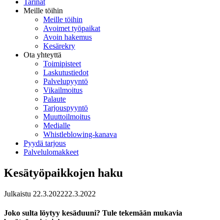
Tarinat
Meille töihin
Meille töihin
Avoimet työpaikat
Avoin hakemus
Kesärekry
Ota yhteyttä
Toimipisteet
Laskutustiedot
Palvelupyyntö
Vikailmoitus
Palaute
Tarjouspyyntö
Muuttoilmoitus
Medialle
Whistleblowing-kanava
Pyydä tarjous
Palvelulomakkeet
Kesätyöpaikkojen haku
Julkaistu
22.3.2022
22.3.2022
Joko sulta löytyy kesäduuni? Tule tekemään mukavia