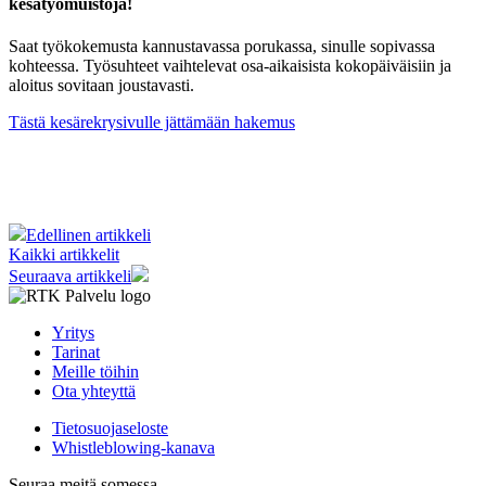
kesätyömuistoja!
Saat työkokemusta kannustavassa porukassa, sinulle sopivassa
kohteessa. Työsuhteet vaihtelevat osa-aikaisista kokopäiväisiin ja
aloitus sovitaan joustavasti.
Tästä kesärekrysivulle jättämään hakemus
Edellinen artikkeli
Kaikki artikkelit
Seuraava artikkeli
Yritys
Tarinat
Meille töihin
Ota yhteyttä
Tietosuojaseloste
Whistleblowing-kanava
Seuraa meitä somessa