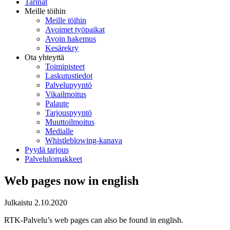
Tarinat
Meille töihin
Meille töihin
Avoimet työpaikat
Avoin hakemus
Kesärekry
Ota yhteyttä
Toimipisteet
Laskutustiedot
Palvelupyyntö
Vikailmoitus
Palaute
Tarjouspyyntö
Muuttoilmoitus
Medialle
Whistleblowing-kanava
Pyydä tarjous
Palvelulomakkeet
Web pages now in english
Julkaistu
2.10.2020
RTK-Palvelu’s web pages can also be found in english.