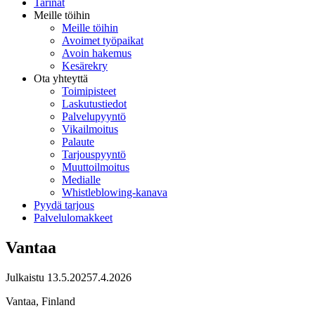
Tarinat
Meille töihin
Meille töihin
Avoimet työpaikat
Avoin hakemus
Kesärekry
Ota yhteyttä
Toimipisteet
Laskutustiedot
Palvelupyyntö
Vikailmoitus
Palaute
Tarjouspyyntö
Muuttoilmoitus
Medialle
Whistleblowing-kanava
Pyydä tarjous
Palvelulomakkeet
Vantaa
Julkaistu
13.5.2025
7.4.2026
Vantaa, Finland