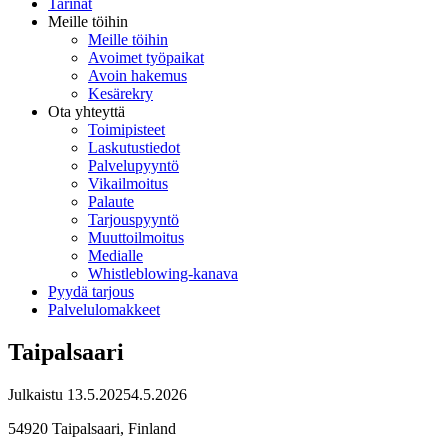
Tarinat
Meille töihin
Meille töihin
Avoimet työpaikat
Avoin hakemus
Kesärekry
Ota yhteyttä
Toimipisteet
Laskutustiedot
Palvelupyyntö
Vikailmoitus
Palaute
Tarjouspyyntö
Muuttoilmoitus
Medialle
Whistleblowing-kanava
Pyydä tarjous
Palvelulomakkeet
Taipalsaari
Julkaistu
13.5.2025
4.5.2026
54920 Taipalsaari, Finland