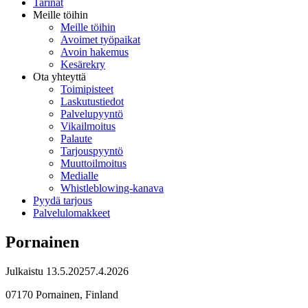
Tarinat
Meille töihin
Meille töihin
Avoimet työpaikat
Avoin hakemus
Kesärekry
Ota yhteyttä
Toimipisteet
Laskutustiedot
Palvelupyyntö
Vikailmoitus
Palaute
Tarjouspyyntö
Muuttoilmoitus
Medialle
Whistleblowing-kanava
Pyydä tarjous
Palvelulomakkeet
Pornainen
Julkaistu
13.5.2025
7.4.2026
07170 Pornainen, Finland