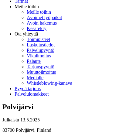
Tarinat
Meille töihin
Meille töihin
Avoimet työpaikat
Avoin hakemus
Kesärekry
Ota yhteyttä
Toimipisteet
Laskutustiedot
Palvelupyyntö
Vikailmoitus
Palaute
Tarjouspyyntö
Muuttoilmoitus
Medialle
Whistleblowing-kanava
Pyydä tarjous
Palvelulomakkeet
Polvijärvi
Julkaistu
13.5.2025
83700 Polvijärvi, Finland