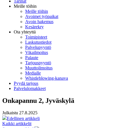
Tarinat
Meille töihin
Meille töihin
Avoimet työpaikat
Avoin hakemus
Kesärekry
Ota yhteyttä
Toimipisteet
Laskutustiedot
Palvelupyyntö
Vikailmoitus
Palaute
Tarjouspyyntö
Muuttoilmoitus
Medialle
Whistleblowing-kanava
Pyydä tarjous
Palvelulomakkeet
Onkapannu 2, Jyväskylä
Julkaistu
27.8.2025
Edellinen artikkeli
Kaikki artikkelit