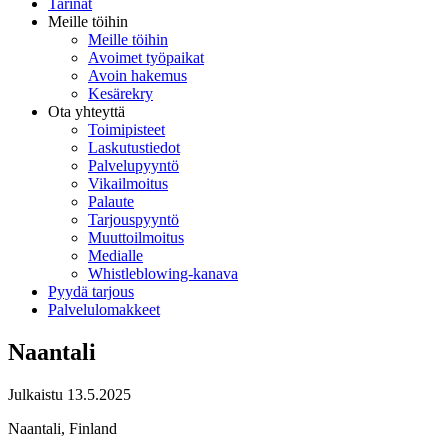
Tarinat
Meille töihin
Meille töihin
Avoimet työpaikat
Avoin hakemus
Kesärekry
Ota yhteyttä
Toimipisteet
Laskutustiedot
Palvelupyyntö
Vikailmoitus
Palaute
Tarjouspyyntö
Muuttoilmoitus
Medialle
Whistleblowing-kanava
Pyydä tarjous
Palvelulomakkeet
Naantali
Julkaistu
13.5.2025
Naantali, Finland