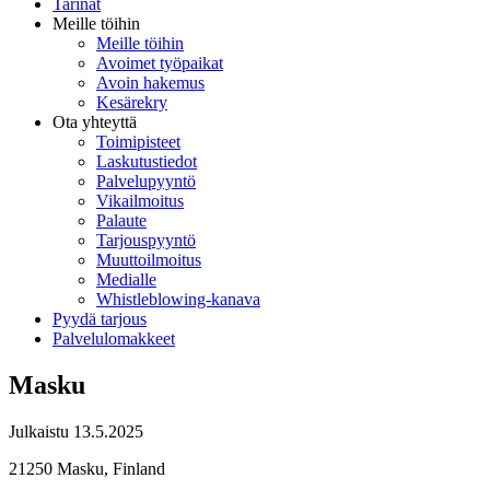
Tarinat
Meille töihin
Meille töihin
Avoimet työpaikat
Avoin hakemus
Kesärekry
Ota yhteyttä
Toimipisteet
Laskutustiedot
Palvelupyyntö
Vikailmoitus
Palaute
Tarjouspyyntö
Muuttoilmoitus
Medialle
Whistleblowing-kanava
Pyydä tarjous
Palvelulomakkeet
Masku
Julkaistu
13.5.2025
21250 Masku, Finland