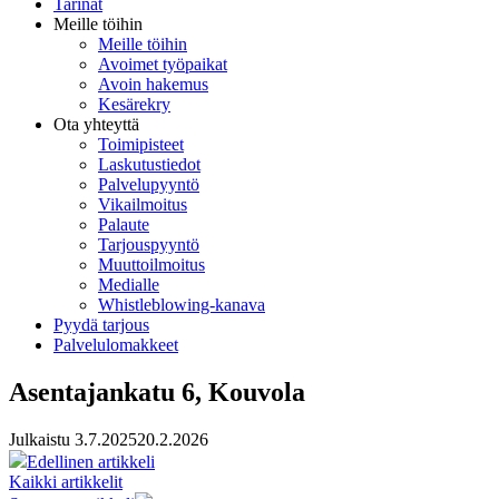
Tarinat
Meille töihin
Meille töihin
Avoimet työpaikat
Avoin hakemus
Kesärekry
Ota yhteyttä
Toimipisteet
Laskutustiedot
Palvelupyyntö
Vikailmoitus
Palaute
Tarjouspyyntö
Muuttoilmoitus
Medialle
Whistleblowing-kanava
Pyydä tarjous
Palvelulomakkeet
Asentajankatu 6, Kouvola
Julkaistu
3.7.2025
20.2.2026
Edellinen artikkeli
Kaikki artikkelit