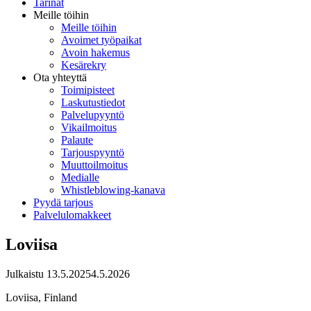
Tarinat
Meille töihin
Meille töihin
Avoimet työpaikat
Avoin hakemus
Kesärekry
Ota yhteyttä
Toimipisteet
Laskutustiedot
Palvelupyyntö
Vikailmoitus
Palaute
Tarjouspyyntö
Muuttoilmoitus
Medialle
Whistleblowing-kanava
Pyydä tarjous
Palvelulomakkeet
Loviisa
Julkaistu
13.5.2025
4.5.2026
Loviisa, Finland