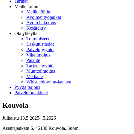
Tarinat
Meille töihin
Meille töihin
Avoimet työpaikat
Avoin hakemus
Kesärekry
Ota yhteyttä
Toimipisteet
Laskutustiedot
Palvelupyyntö
Vikailmoitus
Palaute
Tarjouspyyntö
Muuttoilmoitus
Medialle
Whistleblowing-kanava
Pyydä tarjous
Palvelulomakkeet
Kouvola
Julkaistu
13.5.2025
4.5.2026
Asentajankatu 6, 45130 Kouvola, Suomi